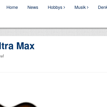
Home
News
Hobbys
Musik
Denk
tra Max
aul