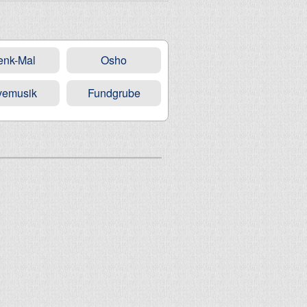
enk-Mal
Osho
vemusik
Fundgrube