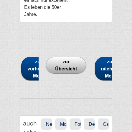
einfach nur excellent!
Es leben die 50er
Jahre.
zum
zur
zum
vorherigen
Übersicht
nächsten
Model
Model
auch
News
Motorrad
Fotografie
Denk-Mal
Osho