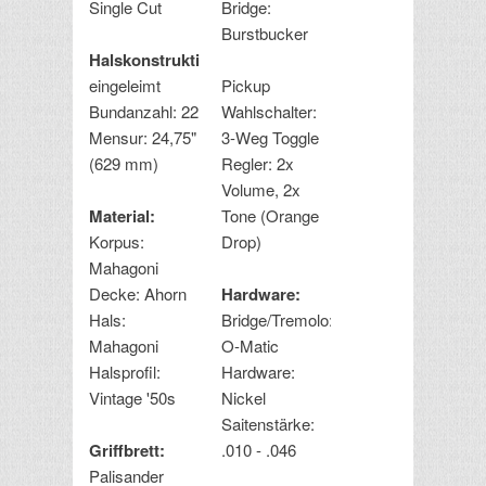
Single Cut
Bridge:
Burstbucker
Halskonstruktion:
eingeleimt
Pickup
Bundanzahl: 22
Wahlschalter:
Mensur: 24,75"
3-Weg Toggle
(629 mm)
Regler: 2x
Volume, 2x
Material:
Tone (Orange
Korpus:
Drop)
Mahagoni
Decke: Ahorn
Hardware:
Hals:
Bridge/Tremolo:Tune-
Mahagoni
O-Matic
Halsprofil:
Hardware:
Vintage '50s
Nickel
Saitenstärke:
Griffbrett:
.010 - .046
Palisander